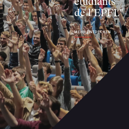
étudiants
de l’EPFL"
MEHR ENTDECKEN