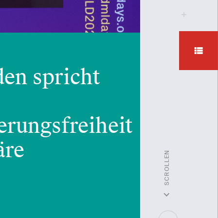
0
en spricht
rungsfreiheit
äre
SCROLLEN