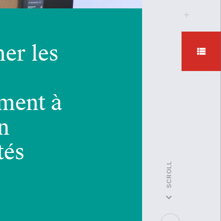
er les
0
ement à
n
tés
SCROLL